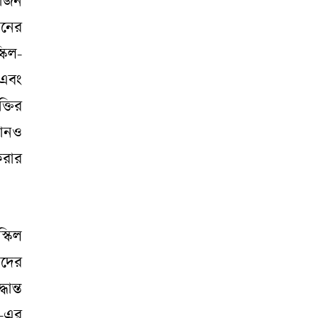
য়োজন
ানের
কিল-
 এবং
্তির
কোনও
করার
্কিল
াদের
ান্ত
ল-এর