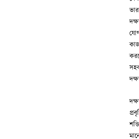
ভার
দক্
যোগ
কাজ
করত
সহক
দক্
দক্
প্র
শক্ত
মান