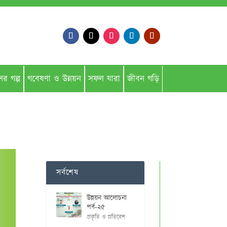
সের গল্প
গবেষণা ও উন্নয়ন
সফল যারা
জীবন গড়ি
সর্বশেষ
উন্নয়ন আলোচনা
পর্ব-২৫
প্রকৃতি ও প্রতিবেশ