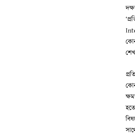
দক্
‘প্
Int
কোন
শেখ
প্র
কোন
ক্ষ
হতে
বিষ
সাথ