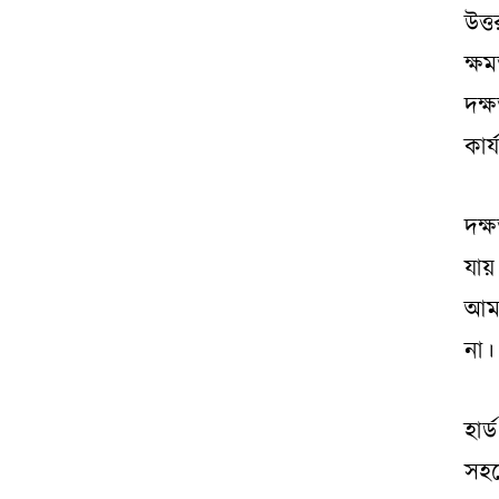
উত্
ক্ষ
দক্
কার
দক্
যায়
আমর
না।
হার্
সহজ