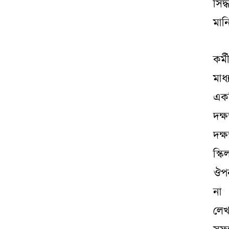
সিদ
মান
কর্ম
মাধ
একট
দক্
দক্
স্
ঔপন
না 
লেখ