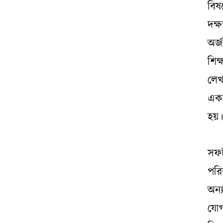
বিষ
দক্ষ
অর্
শিক
লেখ
একজ
হয়
সফট
পরি
অন্
যোগ