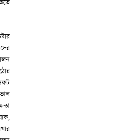
তিতে
ষ্টার
ীদের
়োজন
কঠোর
 সফট
ভাল
্ষতা
যাক,
েখার