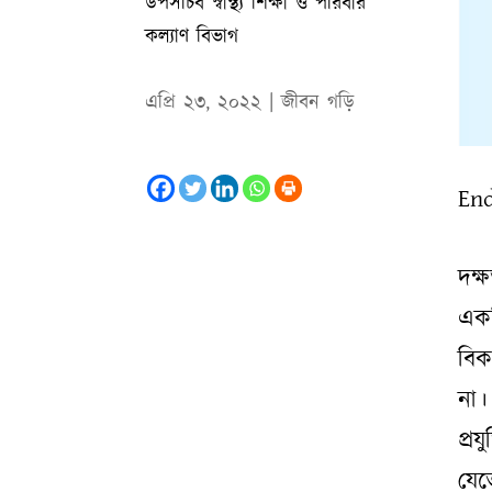
উপসচিব স্বাস্থ্য শিক্ষা ও পরিবার
কল্যাণ বিভাগ
এপ্রি ২৩, ২০২২
|
জীবন গড়ি
En
দক্
একট
বিক
না।
প্র
যেত