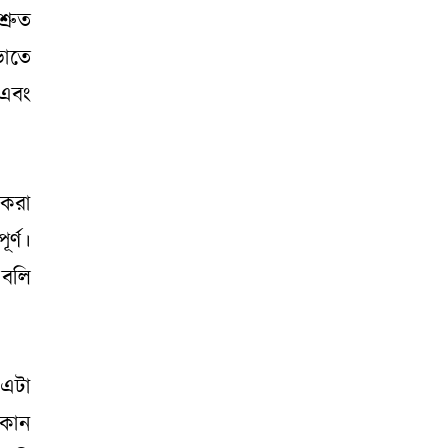
্রুত
ভাতে
 এবং
 করা
র্ণ।
 বলি
 এটা
 কোন