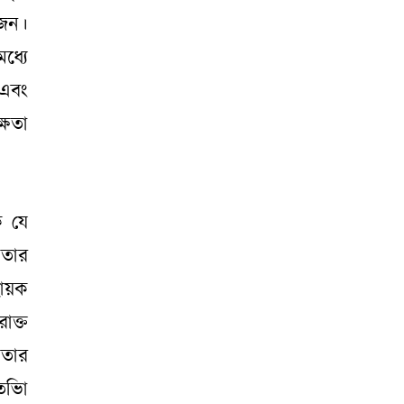
োজন।
ধ্যে
 এবং
্ষতা
ে যে
 তার
হায়ক
োক্ত
ষতার
তভিা