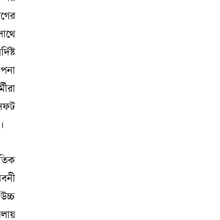
োগের
সাথে
িষ্ট
াপনা
মীরা
 সফট
।
ৈতিক
াবনী
উচ্চ
েলায়