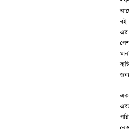
সফল
আছে
বই 
এর 
পেশ
মান
ব্য
জন্
একট
এবং
পরি
নেও