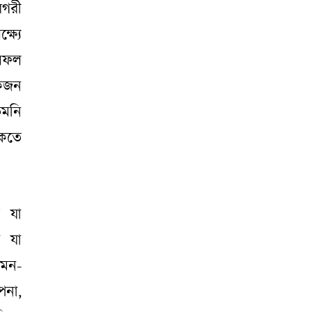
িগরী
্ষ্যে
 সফল
একজন
েমনি
াকতে
ত যা
া যা
েমন-
পনা,