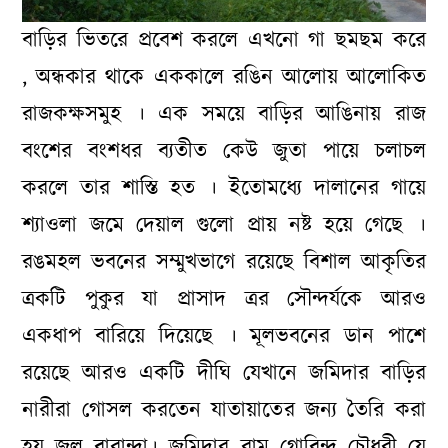
বাড়ির ভিতরে প্রবেশ করলে এখনো গা ছমছম করে
, অন্ধকার থাকে এককালে রঙিন আলোয় আলোকিত
রাজকক্ষসমুহ । এক সময়ে বাড়ির আঙিনায় রাজ
বংশের বংশধর ব্যতীত কেউ জুতা পায়ে চলাচল
করলে তার শাস্তি হত । ইতোমধ্যে দালানের গায়ে
শ্যাওলা জমে দেয়াল গুলো প্রায় নষ্ট হয়ে গেছে ।
রঙমহল ভবনের সম্মুখভাগে রয়েছে বিশাল আকৃতির
ত্রকটি পুকুর যা প্রাসাদ ত্রর সৌন্দর্যকে আরও
একধাপ বারিয়ে দিয়েছে । মূলভবনের ডান পাশে
রয়েছে আরও একটি দীঘি যেখানে জমিদার বাড়ির
নারীরা গোসল করতেন যাতায়াতের জন্য তৈরি করা
হয় জল বারান্দা। জমিদার রাম গোবিন্দ চৌধুরী যে