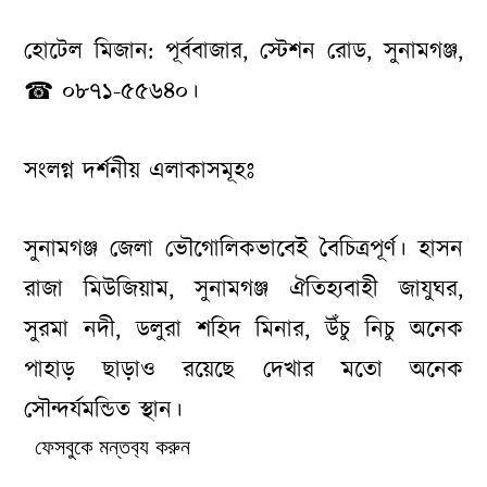
হোটেল মিজান: পূর্ববাজার, স্টেশন রোড, সুনামগঞ্জ,
☎ ০৮৭১-৫৫৬৪০।
সংলগ্ন দর্শনীয় এলাকাসমূহঃ
সুনামগঞ্জ জেলা ভৌগোলিকভাবেই বৈচিত্রপূর্ণ। হাসন
রাজা মিউজিয়াম, সুনামগঞ্জ ঐতিহ্যবাহী জাযুঘর,
সুরমা নদী, ডলুরা শহিদ মিনার, উঁচু নিচু অনেক
পাহাড় ছাড়াও রয়েছে দেখার মতো অনেক
সৌন্দর্যমন্ডিত স্থান।
ফেসবুকে মন্তব‌্য করুন