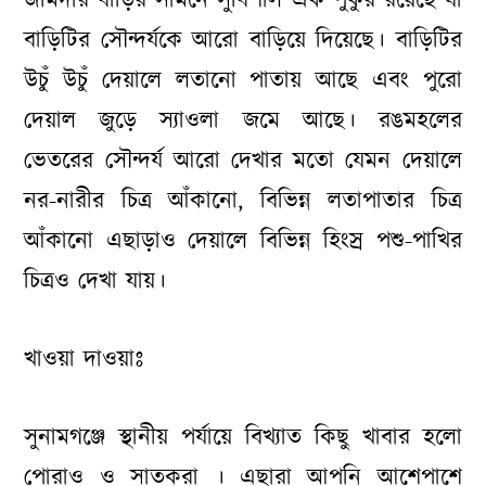
জমিদার বাড়ির সামনে সুবিশাল এক পুকুর রয়েছে যা
বাড়িটির সৌন্দর্যকে আরো বাড়িয়ে দিয়েছে। বাড়িটির
উচুঁ উচুঁ দেয়ালে লতানো পাতায় আছে এবং পুরো
দেয়াল জুড়ে স্যাওলা জমে আছে। রঙমহলের
ভেতরের সৌন্দর্য আরো দেখার মতো যেমন দেয়ালে
নর-নারীর চিত্র আঁকানো, বিভিন্ন লতাপাতার চিত্র
আঁকানো এছাড়াও দেয়ালে বিভিন্ন হিংস্র পশু-পাখির
চিত্রও দেখা যায়।
খাওয়া দাওয়াঃ
সুনামগঞ্জে স্থানীয় পর্যায়ে বিখ্যাত কিছু খাবার হলো
পোরাও ও সাতকরা । এছারা আপনি আশেপাশে