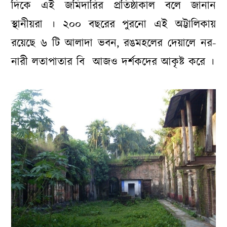
দিকে এই জমিদারির প্রতিষ্ঠাকাল বলে জানান
স্থানীয়রা । ২০০ বছরের পুরনো এই অট্টালিকায়
রয়েছে ৬ টি আলাদা ভবন, রঙমহলের দেয়ালে নর-
নারী লতাপাতার বি আজও দর্শকদের আকৃষ্ট করে ।