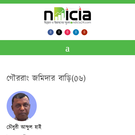
গৌররাং জমিদার বাড়ি(0৬)
চৌধুরী আব্দুল হাই