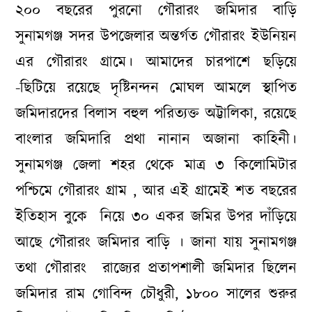
২০০ বছরের পুরনো গৌরারং জমিদার বাড়ি
সুনামগঞ্জ সদর উপজেলার অন্তর্গত গৌরারং ইউনিয়ন
এর গৌরারং গ্রামে। আমাদের চারপাশে ছড়িয়ে
-ছিটিয়ে রয়েছে দৃষ্টিনন্দন মোঘল আমলে স্থাপিত
জমিদারদের বিলাস বহুল পরিত্যক্ত অট্টালিকা, রয়েছে
বাংলার জমিদারি প্রথা নানান অজানা কাহিনী।
সুনামগঞ্জ জেলা শহর থেকে মাত্র ৩ কিলোমিটার
পশ্চিমে গৌরারং গ্রাম , আর এই গ্রামেই শত বছরের
ইতিহাস বুকে নিয়ে ৩০ একর জমির উপর দাঁড়িয়ে
আছে গৌরারং জমিদার বাড়ি । জানা যায় সুনামগঞ্জ
তথা গৌরারং রাজ্যের প্রতাপশালী জমিদার ছিলেন
জমিদার রাম গোবিন্দ চৌধুরী, ১৮০০ সালের শুরুর