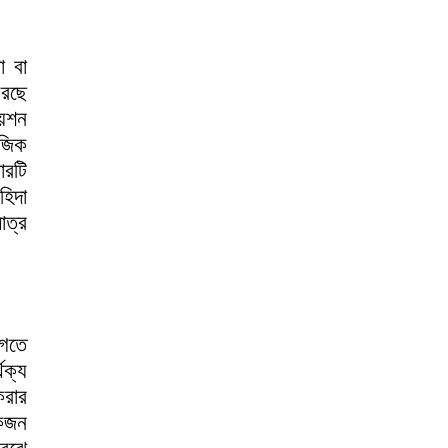
া বা
করছে
়েশন
াজিক
ারটি
হিদা
াত্র
জগতে
থক্য
করার
একজন