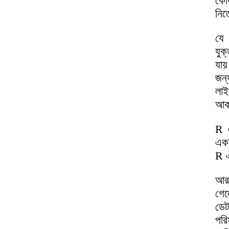
কোড
নিত
যে 
যুক
যায
জন্
লাই
আকর
R এ
একট
R 
আর 
গেল
ডে
পরি