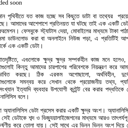
ded soon
তমান পৃথিবীতে যত কাজ হচ্ছে সব কিছুতে ডাটা বা তথ্যের প্রয
েছে। আমাদের আশেপাশে প্রতিনয়ত যা ঘটছে তাই এক একটি ডেট
রমেশন। ফেসবুকে স্ট্যাটাস দেয়া, মোবাইলের মাধ্যমে টাকা পাঠ
েমা ডাউনলোড করা বা অনলাইনে নিউজ পড়া, এ প্রতিটিই আ
পর্কে এক একটি ডেটা।
তদৃষ্টিতে, এগুলোকে ক্ষুদ্র ক্ষুদ্র সম্পর্কহীন কাজ মনে হলেও
াগুলোই কিন্তু আমাদের চারপাশের পরিবেশকে নিয়ন্ত্রণ করে আম
রভাবিত করছে। ঠিক এরকম অগোছালো, অর্থবিহীন, দুর্বো
াগুলোকে সমন্বয় করে সেখান থেকে প্রয়োজনীয় তথ্য, প্যাটা
সংখ্যান ইত্যাদি ব্যবহার উপযোগী কন্টেন্ট বের করার পদ্ধতিকে 
ানালিসিস বলে।
া অ্যানালিসিস ডেটা প্রসেস করার একটি ক্ষুদ্র অংশ। অ্যানালিস
 সেই ডেটাকে শব্দ ও ভিজ্যুয়ালাইজেশনের মাধ্যমে আরও তাৎপর্যপূর
্ষণীয় করে তোলা যায়। সেই সাথে এর ভিন্ন ভিন্ন অংশ দিয়ে 