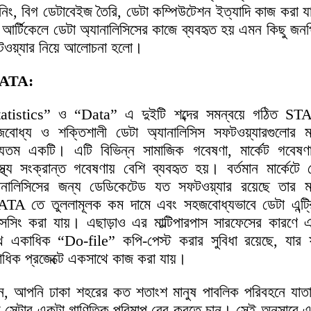
নিং, বিগ ডেটাবেইজ তৈরি, ডেটা কম্পিউটেশন ইত্যাদি কাজ করা য
আর্টিকেলে ডেটা অ্যানালিসিসের কাজে ব্যবহৃত হয় এমন কিছু জনপ্
ওয়্যার নিয়ে আলোচনা হলো।
ATA:
atistics” ও “Data” এ দুইটি শব্দের সমন্বয়ে গঠিত S
বোধ্য ও শক্তিশালী ডেটা অ্যানালিসিস সফটওয়্যারগুলোর ম
যতম একটি। এটি বিভিন্ন সামাজিক গবেষণা, মার্কেট গবেষণ
াস্থ্য সংক্রান্ত গবেষণায় বেশি ব্যবহৃত হয়। বর্তমান মার্কেটে 
ানালিসিসের জন্য ডেডিকেটেড যত সফটওয়্যার রয়েছে তার ম
TA তে তুললামূলক কম দামে এবং সহজবোধ্যভাবে ডেটা এন্ট্
সেসিং করা যায়। এছাড়াও এর মাল্টিপারপাস সারফেসের কারণে
ে একাধিক “Do-file” কপি-পেস্ট করার সুবিধা রয়েছে, যার
ধিক প্রজেক্টে একসাথে কাজ করা যায়।
ন, আপনি ঢাকা শহরের কত শতাংশ মানুষ পাবলিক পরিবহনে যাতা
 সেটার একটা গাণিতিক পরিমাপ বের করতে চান। সেই অনুসারে 