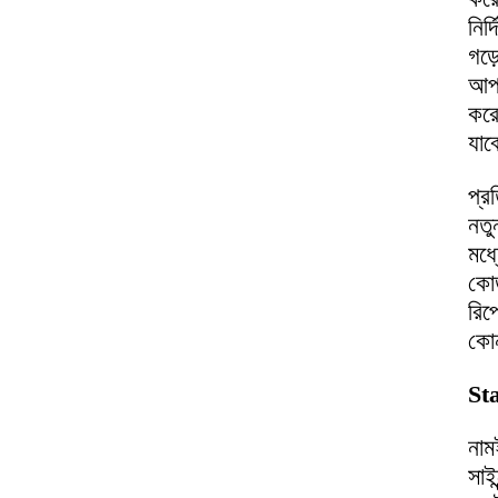
নির
গড়
আপন
করে
যাব
প্র
নতু
মধ্
কোড
রিপ
কোন
St
নাম
সাই