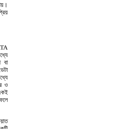
ায়।
রিয়
TATA
ধ্যে
া বা
ডেটা
ধ্যে
রি ও
 একই
 ফলে
য়াত
একটি