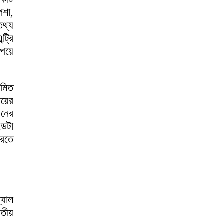
েশা,
তথ্য
ট্রি
েয়ে
়মিত
য়ের
থনের
ডেটা
করতে
্যাল
তীয়