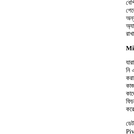
বেশ
গেল
অন্
অ্য
রাখ
Mi
যার
নি 
করা
কাজ
কাজ
ফিচ
করে
ডেট
Pi