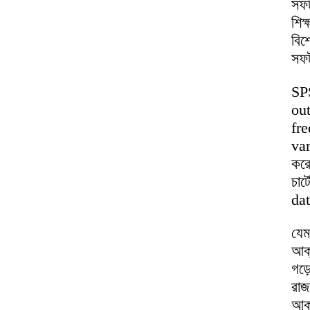
সফট
শিক
বি
সফট
SP
out
fr
var
করে
চার
dat
যেম
আক্
গড়
রাজ
আকা