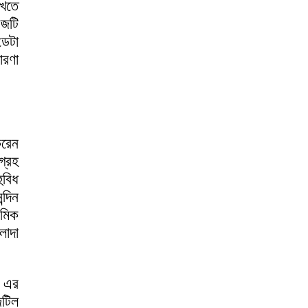
িখতে
েজটি
ডেটা
ারণা
করেন
গ্রহ
ুবিধ
্দিন
থমিক
লাদা
ল এর
টিল