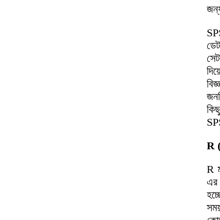
জন্
SPS
ডেট
সেট
দিয
বিজ
জনপ
কিছ
SPS
R 
R ম
এর 
হচ্
সময