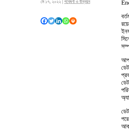
En
মে ১৭, ২০২২
|
গবেষণা ও উন্নয়ন
বর্
রয়
ইনফ
সিন
সম্
আপা
ডেট
প্
ডেট
পরি
অ্য
ডেট
পরে
আকর