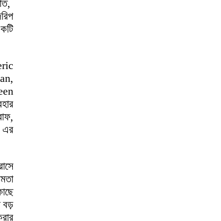
খাত,
জরিপ
কটি
ric
ean,
een
বহার
রাফ,
s এর
রাসে
ষমতা
কাছে
 বড়
করার