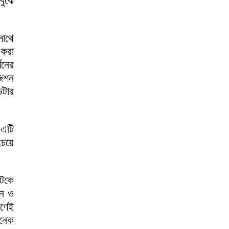
বুঝে
সাথে
 করা
শনের
জেশন
েটার
 এটি
েয়ে
আটকে
ান ও
ণেই
অনেক