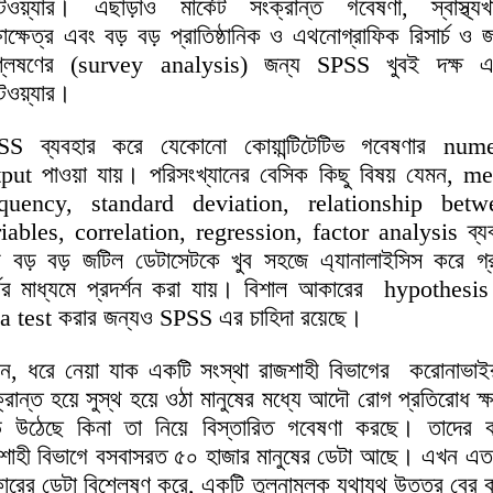
ওয়্যার। এছাড়াও মার্কেট সংক্রান্ত গবেষণা, স্বাস্থ্য
্ষাক্ষেত্র এবং বড় বড় প্রাতিষ্ঠানিক ও এথনোগ্রাফিক রিসার্চ ও 
শ্লেষণের (survey analysis) জন্য SPSS খুবই দক্ষ এ
ওয়্যার।
SS ব্যবহার করে যেকোনো কোয়ান্টিটেটিভ গবেষণার nume
put পাওয়া যায়। পরিসংখ্যানের বেসিক কিছু বিষয় যেমন, m
equency, standard deviation, relationship betw
iables, correlation, regression, factor analysis ব্য
 বড় বড় জটিল ডেটাসেটকে খুব সহজে এ্যানালাইসিস করে গ্
্টের মাধ্যমে প্রদর্শন করা যায়। বিশাল আকারের hypothesi
a test করার জন্যও SPSS এর চাহিদা রয়েছে।
ন, ধরে নেয়া যাক একটি সংস্থা রাজশাহী বিভাগের করোনাভাই
রান্ত হয়ে সুস্থ হয়ে ওঠা মানুষের মধ্যে আদৌ রোগ প্রতিরোধ ক্
ে উঠেছে কিনা তা নিয়ে বিস্তারিত গবেষণা করছে। তাদের 
শাহী বিভাগে বসবাসরত ৫০ হাজার মানুষের ডেটা আছে। এখন এত
রের ডেটা বিশ্লেষণ করে, একটি তুলনামূলক যথাযথ উত্তর বের 