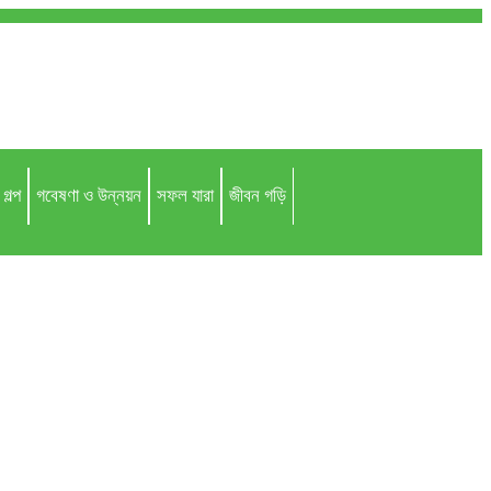
গল্প
গবেষণা ও উন্নয়ন
সফল যারা
জীবন গড়ি