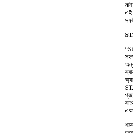
মাই
এই 
সফট
ST
“St
সহজ
অন্
স্ব
অ্য
STA
প্র
সাথ
একা
ধরু
করে