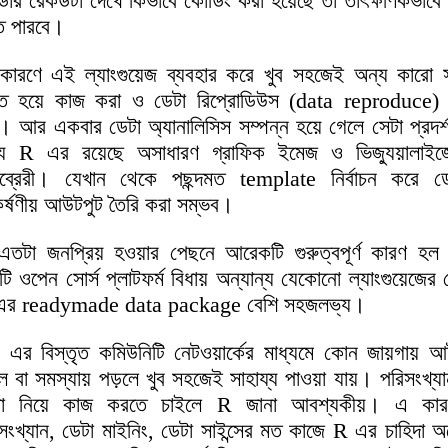
ার রেকর্ডটা দেখে কিভাবে কোডিং করা হয়েছে তা তাৎক্ষণিকভাবে 
ে পারবে।
কারণে এই ল্যাংগুয়েজ ব্যবহার করে খুব সহজেই অন্য কারো 
্ত হয়ে কাজ করা ও ডেটা রিপ্রোডিউস (data reproduce)
়। আর একবার ডেটা অ্যানালিসিস সম্পন্ন হয়ে গেলে সেটা প্রদর্
য R এর রয়েছে অসাধারণ গ্রাফিক ইমেজ ও ভিজ্যুয়ালাই
ব্রেরী। যেখান থেকে পছন্দমত template নির্বাচন করে ড
্ষণীয় আউটপুট তৈরি করা সম্ভব।
তটা জনপ্রিয় হওয়ার পেছনে আরেকটি গুরুত্বপূর্ণ কারণ হল
ি ওপেন সোর্স প্লাটফর্ম বিধায় অন্যান্য যেকোনো ল্যাংগুয়েজের চ
এর readymade data package বেশি সহজলভ্য।
এর বিস্তৃত কমিউনিটি নেটওয়ার্কের মাধ্যমে কোন জায়গায় 
ে বা সমস্যায় পড়লে খুব সহজেই সাহায্য পাওয়া যায়। পরিসংখ্য
টা নিয়ে কাজ করতে চাইলে R জানা আবশ্যকীয়। এ কার
সংখ্যান, ডেটা মাইনিং, ডেটা সাইন্সের মত কাজে R এর চাহিদা 