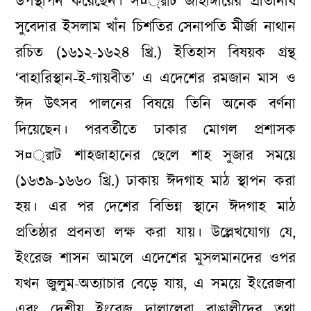
উপস্থাপন করেছেন। স¤্রাট জাহাঙ্গীরের প্রতিনিধি
সুবেদার ইসলাম খাঁন চিশতির সেনাপতি মীর্জা নাথান
রচিত (১৬১২-১৬২৪ খ্রি.) ইতিহাস বিষয়ক গ্রন্থ
‘বাহারিস্থান-ই-গায়বীত’ এ এদেশের রমজান মাস ও
ঈদ উৎসব পালনের বিষয়ে তিনি অনেক বর্ণনা
দিয়েছেন। পরবর্তীতে ঢাকার মোগল প্রশাসক
স¤্রাট শাহজাহানের ছেলে শাহ সুজার সময়ে
(১৬৩৯-১৬৬০ খ্রি.) ঢাকায় ঈদগাহ মাঠ স্থাপন করা
হয়। এর পর দেশের বিভিন্ন স্থানে ঈদগাহ মাঠ
প্রতিষ্ঠার প্রবনতা লক্ষ করা যায়। উল্লেখযোগ্য যে,
ইংরেজ শাসন আমলে এদেশের মুসলমানদের ওপর
যখন জুলুম-অত্যাচার বেড়ে যায়, এ সময়ে ইংরেজবা
এবং দেশীয় ইংরেজ দালালেরা বাঙালীদের তথা