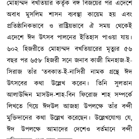
মোহাম্মদ বখতিয়ার কর্তৃক বঙ্গ বিজয়ের পর এদেশে
অবাধ মুসলিম শাসন ব্যবস্থা কায়েম হয় এবং
প্রতিষ্ঠানিকভাবে ও রাষ্ট্রিয়ভাবে ঐ সময় থেকেই
এদেশে ঈদ উৎসব পালনের ইতিহাস পাওয়া যায়।
৬০২ হিজরীতে মোহাম্মদ বখতিয়ারের মৃত্যুর ৫৬
বছর পর ৬৫৮ হিজরী সনে জনাব কাজী মিনহাজ-ই-
সিরাজ তাঁর ‘তবকাত-ই-নাসিরী নামক গ্রন্থে ঈদ
উৎসবের কথা উল্লেখ করেন। তিনি সুলতান
আলাউদ্দিন মাসউদ-শাহ-বিন ফিরোজ শাহ সম্পর্কে
লিখতে গিয়ে ঈদউল আজহা উপলক্ষে তাঁর বন্দী
মুক্তিদানের কথা উল্লেখ করেছেন। উল্লেখযোগ্য যে,
ঈদ উপলক্ষে আমাদের দেশেও বর্তমানে বন্দী