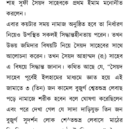
শাহ সুফী সৈয়দ সাহেবকে প্রথম ইমাম মনোনীত
করলেন।
এবার কয়টার সময় নামাজ অনুষ্ঠিত হবে তা নির্ধারণ
নিয়েও উপস্থিত সকলই সিদ্ধান্তহীনতায় পরেন। তখন
উভয় জমিদার বিষয়টি নিয়ে সৈয়দ সাহেবের সাথে
আলোচনা করেন। তখন সৈয়দ আহাম্মদ (র:) সাহেব
এ বিষয়ে সিদ্ধান্ত জানান। কথিত আছে যে, “সৈয়দ
সাহেব পূর্বেই ইলহামের মাধ্যমে জ্ঞাত হয়ে এই
জামাতে ৩ (তিন) জন কামেল বুজুর্গ শ্বেতশুভ্র লেবাছ
পড়ে নামাজে শরীক হবেন বলে ঘোষণা করেছিলেন
এবং পরে দেখা গেল যে সাদা দাড়িযুক্ত তিন জন
বুজুর্গ সুদর্শন লোক শে^তশুভ্র লেবাসে মাঠের