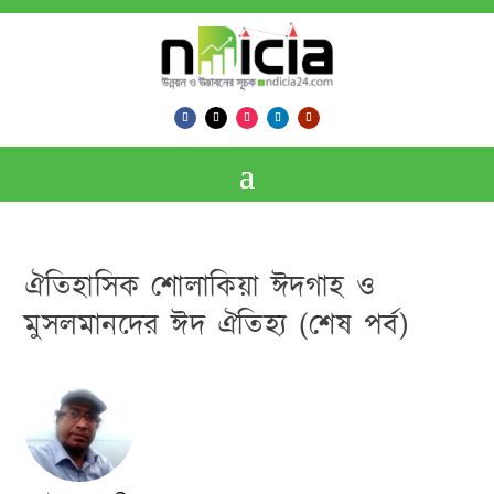
ঐতিহাসিক শোলাকিয়া ঈদগাহ ও
মুসলমানদের ঈদ ঐতিহ্য (শেষ পর্ব)