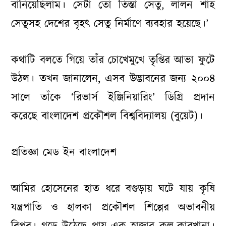
বানিয়েছিলাম। সেটা তো তিস্তা সেতু, লালন শাহ
সেতুসহ দেশের বৃহৎ সেতু নির্মাণে ব্যবহার হয়েছে।’
কথাটি বলতে গিয়ে তাঁর চোখেমুখে তৃপ্তির আভা ফুটে
উঠল। তখন জানালেন, এসব উদ্ভাবনের জন্য ২০০৪
সালে তাঁকে ‘রিভার্স ইঞ্জিনিয়ারিং’ ডিগ্রি প্রদান
করেছে বাংলাদেশ প্রকৌশল বিশ্ববিদ্যালয় (বুয়েট)।
প্রতিজ্ঞা মেড ইন বাংলাদেশ
আমির হোসেনের হাত ধরে বগুড়ায় ঘটে যায় কৃষি
যন্ত্রপাতি ও হালকা প্রকৌশল শিল্পের অভাবনীয়