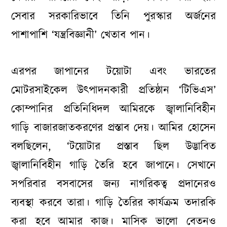
সেবার সরকারিভাবে তিনি পুরস্কার অর্জনের
পাশাপাশি ‘‌যন্ত্রবিজ্ঞানী’ খেতাব পান।
এরপর জাপানের টয়োটা এবং ভারতের
মোটরসাইকেল উৎপাদনকারী প্রতিষ্ঠান ‘টিভিএস’
কোম্পানির প্রতিনিধিদল আমিরকে জ্বালানিবিহীন
গাড়ি বাজারজাতকরণের প্রস্তাব দেয়। আমির হোসেন
বলছিলেন, ‘টয়োটার প্রস্তাব ছিল উদ্ভাবিত
জ্বালানিবিহীন গাড়ি তৈরি হবে জাপানে। সেখানে
সপরিবার বসবাসের জন্য নাগরিকত্ব প্রদানেরও
ব্যবস্থা করবে তারা। গাড়ি তৈরির কার্যক্রম তদারকি
করা হবে আমার কাজ। মাসিক ভালো বেতনও