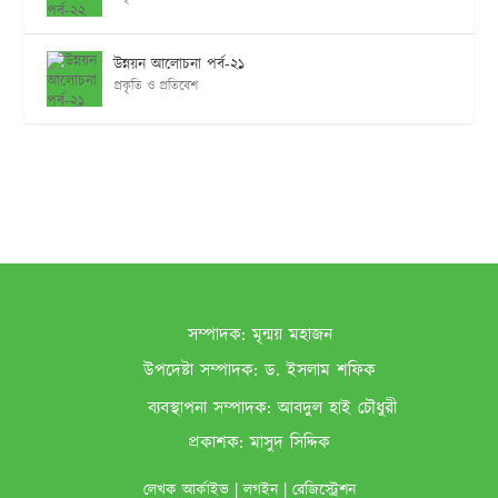
উন্নয়ন আলোচনা পর্ব-২১
প্রকৃতি ও প্রতিবেশ
সম্পাদক:
মৃন্ময় মহাজন
উপদেষ্টা সম্পাদক:
ড. ইসলাম শফিক
ব‌্যবস্থাপনা সম্পাদক:
আবদুল হাই চৌধুরী
প্রকাশক:
মাসুদ সিদ্দিক
লেখক আর্কাইভ
|
লগইন
|
রেজিস্ট্রেশন