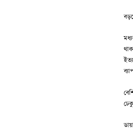
বড়দ
মধ্
থাক
ইত্
ব্য
বেশ
ঢেক
ডায়