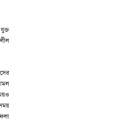
ুক্ত
বলীল
ংসের
োমল
সময়ও
 সময়
ফেলা