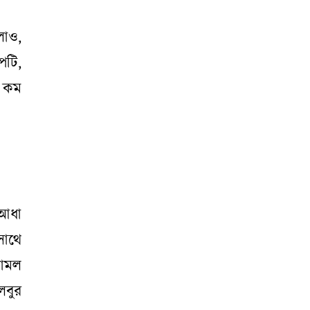
লাও,
পটি,
ে কম
 আধা
সাথে
কোমল
েবুর