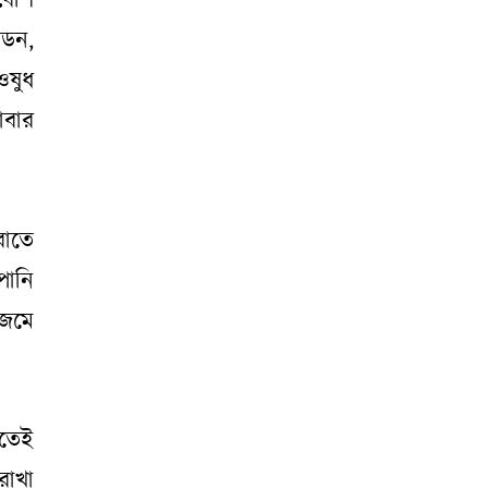
বেশি
ডন,
ওষুধ
বার
রাতে
পানি
জমে
িতেই
রাখা