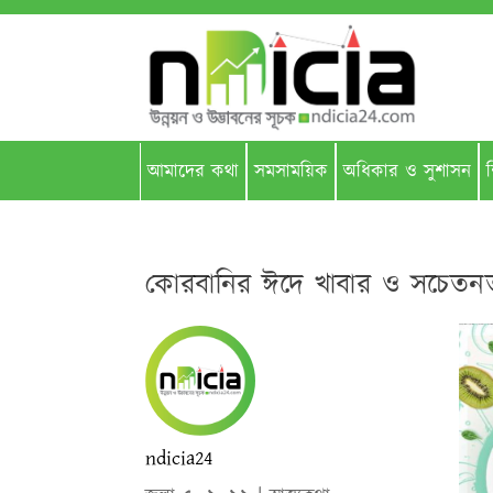
আমাদের কথা
সমসাময়িক
অধিকার ও সুশাসন
শ
কোরবানির ঈদে খাবার ও সচেতন
ndicia24