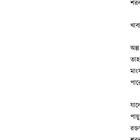
শরব
খাব
অল্
তাহ
মাং
পার
যা
পায়
রক্