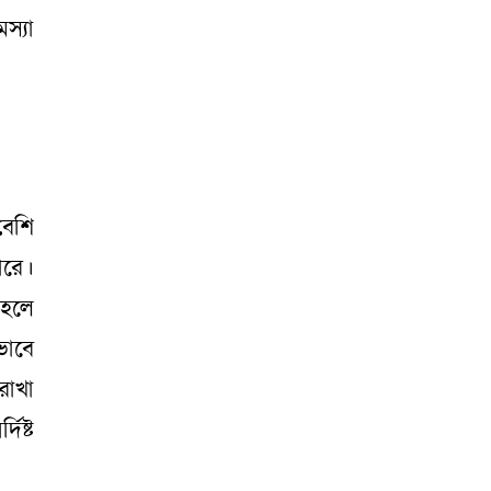
স্যা
বেশি
ারে।
হলে
ভাবে
রাখা
িষ্ট