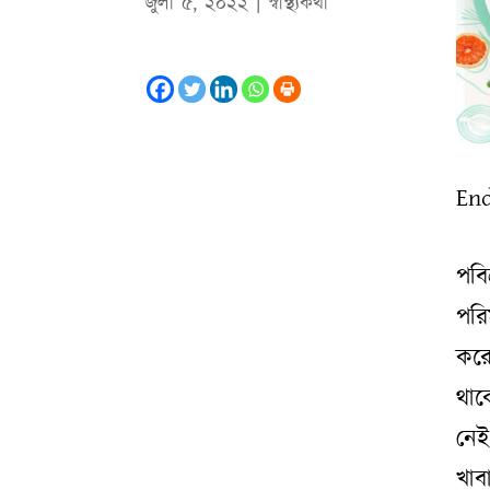
জুলা ৫, ২০২২
|
স্বাস্থ‌্যকথা
En
পব
পরি
করে
থাক
নেই
খাব