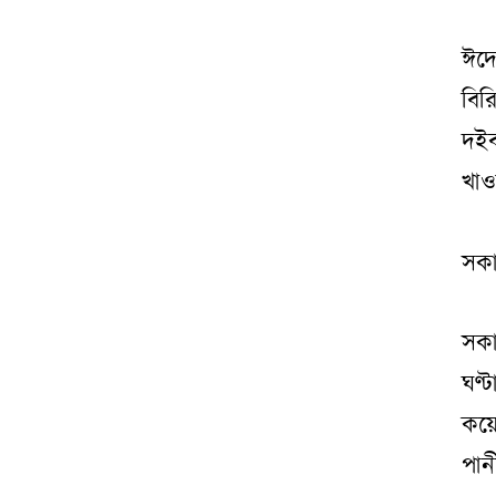
ঈদে
বির
দইব
খাও
সকা
সকা
ঘণ্
কয়ে
পান