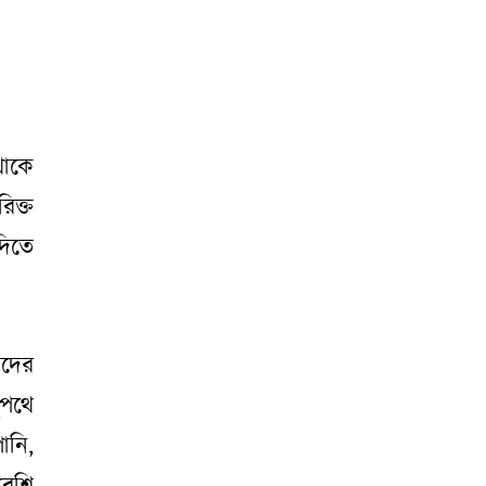
থাকে
িক্ত
দিতে
দের
ুপথে
ানি,