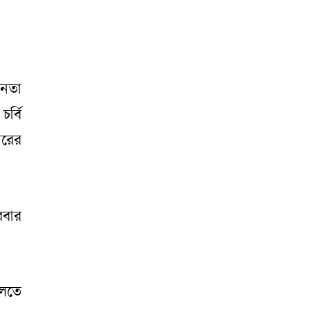
তনতা
র্বি
ারের
রবার
চলতে