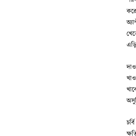
শরব
কর
অ্য
খে
এড়ি
দাও
খাও
খা
অসু
চর্
ক্ষ