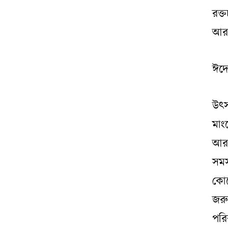
রক্
আরও
ঈদে
উৎস
মাং
আর
সমস
কোন
জরু
পরি