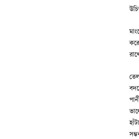
উচ
মাং
করে
রাখ
তেল
বদ
পান
ভাল
হাঁ
সম্