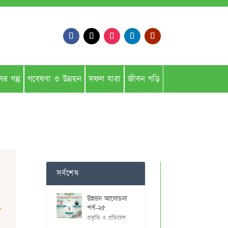
সের গল্প
গবেষণা ও উন্নয়ন
সফল যারা
জীবন গড়ি
সর্বশেষ
উন্নয়ন আলোচনা
পর্ব-২৫
প্রকৃতি ও প্রতিবেশ